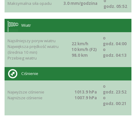
o
Maksymalna siła opadu
3.0 mm/godzina
godz. 05:52
Wiatr
o
Najsilniejszy poryw wiatru
22 km/h
godz. 04:00
Największa prędkość wiatru
10 km/h (F2)
o
(średnia 10 min)
98.0 km
godz. 04:13
Przebieg wiatru
Ciśnienie
o
Najwyższe ciśnienie
1013.9 hPa
godz. 23:52
Najniższe ciśnienie
1007.9 hPa
o
godz. 00:21