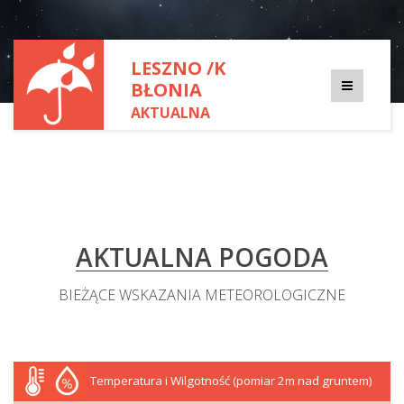
LESZNO /K
BŁONIA
AKTUALNA
POGODA
AKTUALNA POGODA
BIEŻĄCE WSKAZANIA METEOROLOGICZNE
Temperatura i Wilgotność (pomiar 2m nad gruntem)