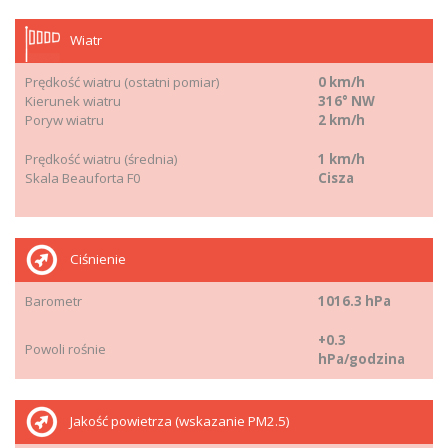
Wiatr
Prędkość wiatru (ostatni pomiar)
0 km/h
Kierunek wiatru
316° NW
Poryw wiatru
2 km/h
Prędkość wiatru (średnia)
1 km/h
Skala Beauforta F0
Cisza
Ciśnienie
Barometr
1016.3 hPa
+0.3
Powoli rośnie
hPa/godzina
Jakość powietrza (wskazanie PM2.5)