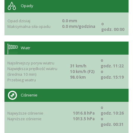
Opady
Opad dzisiaj
0.0 mm
o
Maksymalna siła opadu
0.0 mm/godzina
godz. 00:00
Wiatr
o
Najsilniejszy poryw wiatru
31 km/h
godz. 11:22
Największa prędkość wiatru
10 km/h (F2)
o
(średnia 10 min)
98.0 km
godz. 15:19
Przebieg wiatru
Ciśnienie
o
Najwyższe ciśnienie
1016.8 hPa
godz. 10:26
Najniższe ciśnienie
1013.5 hPa
o
godz. 00:31