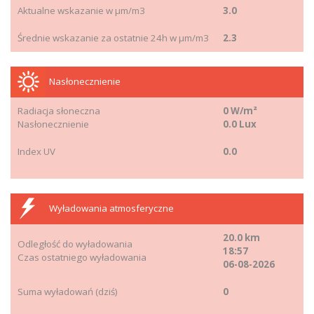
Aktualne wskazanie w μm/m3
3.0
Średnie wskazanie za ostatnie 24h w μm/m3
2.3
Nasłonecznienie
Radiacja słoneczna
0 W/m²
Nasłonecznienie
0.0 Lux
Index UV
0.0
Wyładowania atmosferyczne
20.0 km
Odległość do wyładowania
18:57
Czas ostatniego wyładowania
06-08-2026
Suma wyładowań (dziś)
0