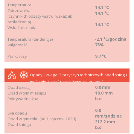
Temperatura
14.1 °C
Odczuwalna
14.1 °C
(czynnik chłodzący wiatru, wskaźnik
ochładzania)
14.1 °C
Wskaźnik ciepła
Temperatura (tendencja)
-2.1 °C/godzina
Wilgotność
75%
Punkt rosy
9.7 °C
Opady (Uwaga! Z przyczyn technicznych opad śniegu
może nie zostać prawidłowo zmierzony.)
Opad dzisiaj
0.0 mm
Opad w tym miesiącu
18.0 mm
Pokrywa śnieżna
b.d
0.0
Siła opadu
mm/godzina
Opad w tym roku (od 1 stycznia 2023)
212.2 mm
Opad śniegu
b.d