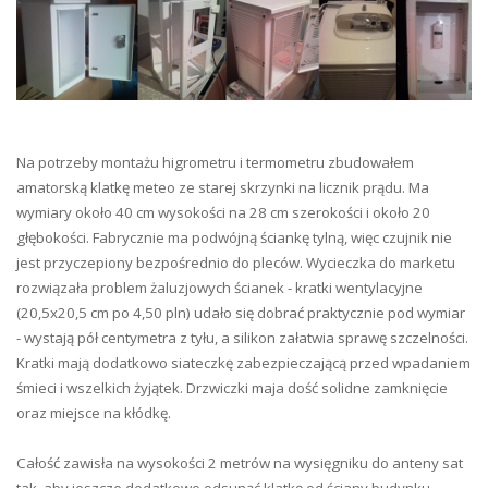
Na potrzeby montażu higrometru i termometru zbudowałem
amatorską klatkę meteo ze starej skrzynki na licznik prądu. Ma
wymiary około 40 cm wysokości na 28 cm szerokości i około 20
głębokości. Fabrycznie ma podwójną ściankę tylną, więc czujnik nie
jest przyczepiony bezpośrednio do pleców. Wycieczka do marketu
rozwiązała problem żaluzjowych ścianek - kratki wentylacyjne
(20,5x20,5 cm po 4,50 pln) udało się dobrać praktycznie pod wymiar
- wystają pół centymetra z tyłu, a silikon załatwia sprawę szczelności.
Kratki mają dodatkowo siateczkę zabezpieczającą przed wpadaniem
śmieci i wszelkich żyjątek. Drzwiczki maja dość solidne zamknięcie
oraz miejsce na kłódkę.
Całość zawisła na wysokości 2 metrów na wysięgniku do anteny sat