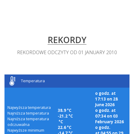
REKORDY
REKORDOWE ODCZYTY OD 01 JANUARY 2010
Temperatura
o godz. at
17:13 on 28
June 2026
Najwyższa temperatura
38.9 °C
o godz. at
Najniższa temperatura
-21.2 °C
07:34 on 03
Najniższa temperatura
°C
February 2026
odczuwalna
22.6 °C
o godz.
Najwyższe minimum
-14.7 °C
at 04:55 on 29