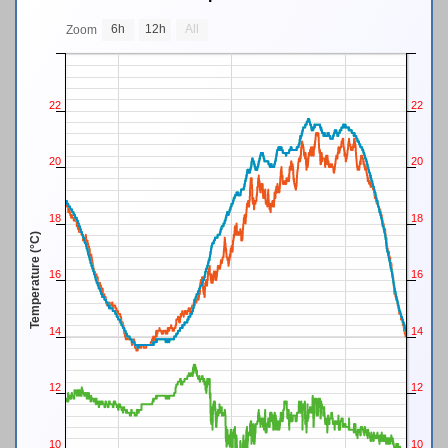
6h
12h
All
Zoom
22
22
20
20
18
18
Temperature (°C)
16
16
14
14
12
12
10
10