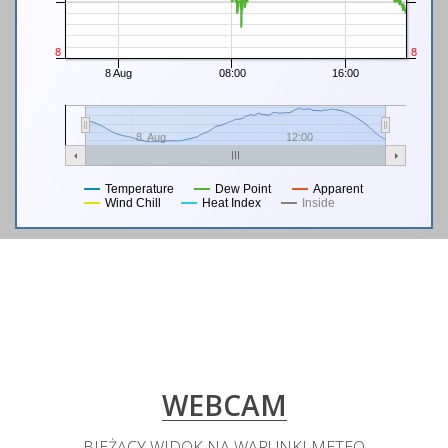
8
8
8 Aug
08:00
16:00
8. Aug
12:00
Temperature
Dew Point
Apparent
Wind Chill
Heat Index
Inside
WEBCAM
BIEŻĄCY WIDOK NA WARUNKI METEO